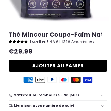
Thé Minceur Coupe-Faim Natur
Excellent
4.89 I 1348 Avis vérifiés
Prix
€29,99
habituel
AJOUTER AU PANIER
workspace_premium
Satisfait ou remboursé - 90 jours
local_shipping
Livraison avec numéro de suivi