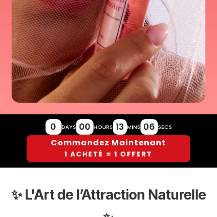
0
00
13
05
DAYS
HOURS
MINS
SECS
Commandez Maintenant
1 ACHETÉ = 1 OFFERT
✨ L'Art de l’Attraction Naturelle