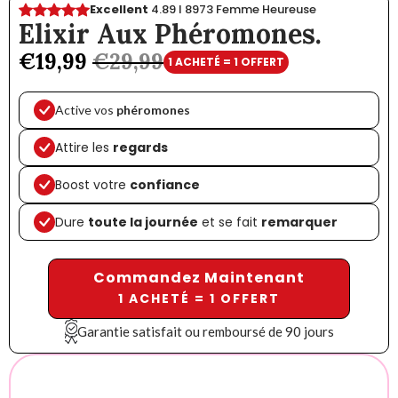
Excellent
4.89 I 8973 Femme Heureuse
Elixir Aux Phéromones.
€19,99
€29,99
1 ACHETÉ = 1 OFFERT
Active vos
phéromones
Attire les
regards
Boost votre
confiance
Dure
toute la journée
et se fait
remarquer
Commandez Maintenant
1 ACHETÉ = 1 OFFERT
Garantie satisfait ou remboursé de 90 jours