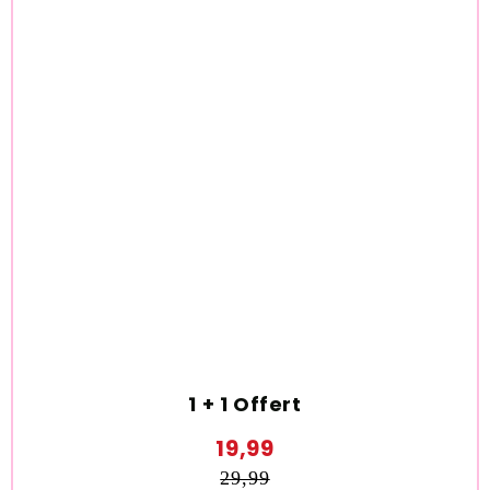
1 + 1 Offert
19,99
29,99